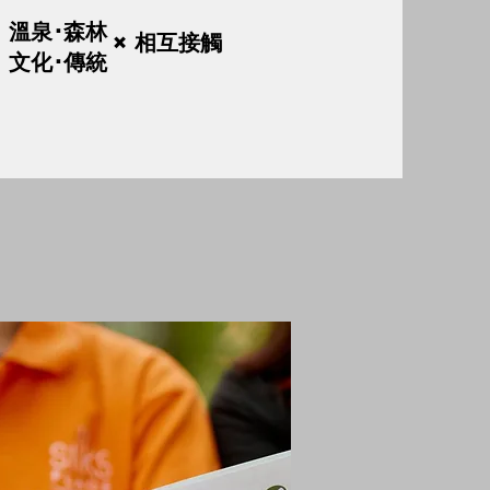
溫泉･森林
× 相互接觸
文化･傳統