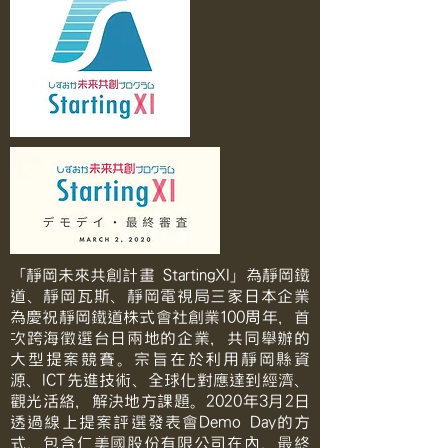
「靜岡未來共創計畫 StartingXI」為靜岡鐵
道、靜岡瓦斯、靜岡電視局三家日本企業
為慶祝靜岡鐵道株式會社創業100周年，首
次跨海徵選台日兩地的企業，共同舉辦的
大型提案競賽。宗旨在於利用靜岡縣資
源、ICT先進技術、全球化對應達到經濟、
觀光活絡，解決地方課題。2020年3月2日
透過線上提案評選發表會Demo Day的方
式，包含仁美國股份有限公司在內，最終