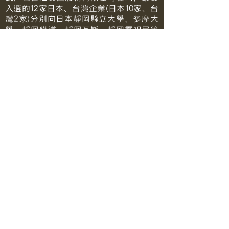
入選的12家日本、台灣企業(日本10家、台
灣2家)分別向日本靜岡縣立大學、多摩大
學、靜岡鐵道、靜岡瓦斯、靜岡電視局等
相關企業組成的評審員團發表提案主題與
構想。
今年春季開始，主辦單位靜岡鐵道株式會
社、靜岡瓦斯株式會社、株式會社靜岡電
視局預計和最終決賽名單入選企業共同執
行提案構想，組織新事業的進行，一同達
到地方創生的目標。