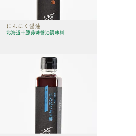
にんにく醤油
北海道十勝蒜味醬油調味料