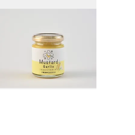
にんにくマスタード
蒜味芥末美乃滋