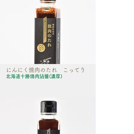
にんにく焼肉のたれ こってり
北海道十勝燒肉沾醬(濃厚)