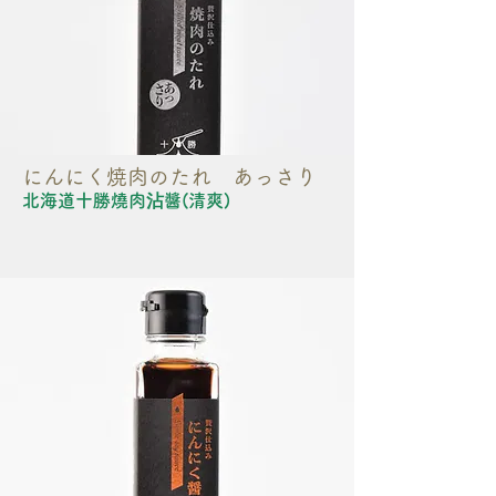
にんにく焼肉のたれ あっさり
北海道十勝燒肉沾醬(清爽)