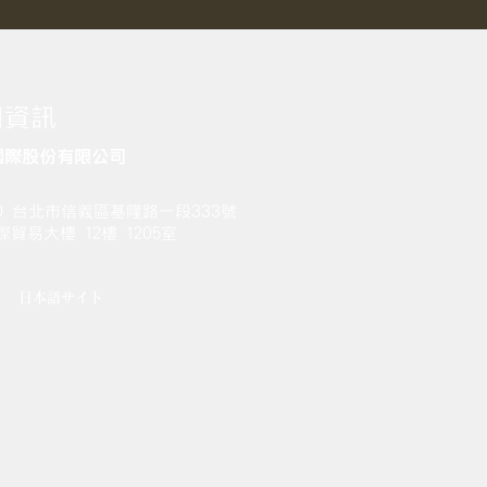
司資訊
國際股份有限公司
gy Global Management Inc.
10 台北市信義區基隆路一段333號
國際貿易大樓 12樓 1205室
日本語サイト