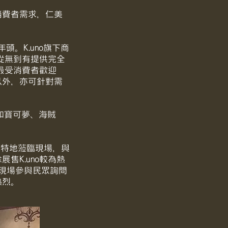
消費者需求，仁美
頭。K.uno旗下商
以從無到有提供完全
最受消費者歡迎
以外，亦可針對需
，如寶可夢、海賊
。
也特地蒞臨現場，與
售K.uno較為熱
現場參與民眾詢問
熱烈。