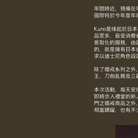
年關將近，預備在
國際特於今年度年底
K.uno是緣起於
品眾多，最受消費
客製化的服務，由
的，就是擁有日本
求以迪士尼角色設
除了婚戒系列之外，
王、刀劍亂舞及三
本次活動，每天安排
即將步入禮堂的新
門之婚戒商品之外
相當踴躍，也有不