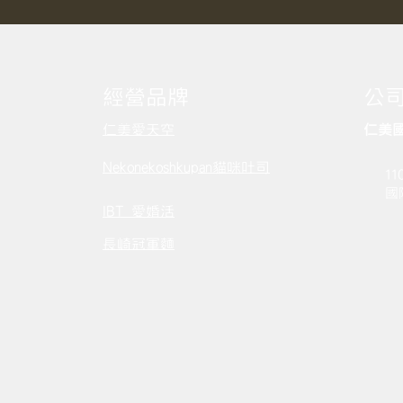
經營品牌
公
仁美愛天空
仁美
Syner
Nekonekoshkupan貓咪吐司
1
​
IBT 愛婚活
​長崎冠軍麵