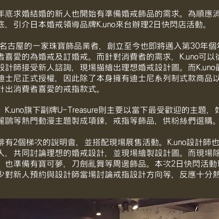
年底求婚結婚的新人也開始有準備婚戒飾品的需求。為順應
，引介日本婚戒領導品牌K.uno來台辦理2日快閃店活動。
日本名古屋的一家珠寶飾品業者，創立至今也即將邁入第30年個年
者喜愛的為婚戒及訂婚戒。而針對消費者的需求，K.uno可
設計師接受新人諮詢，現場描繪出理想婚戒設計圖。而K.uno
迪士尼正式授權，因此除了本身擁有迪士尼系列制式款商品
計出消費者喜愛的戒指款式。
K.uno旗下副牌U-Treasure則主要以當下最受歡迎的主題
麗鷗等熱門動漫主題製成項鍊、戒指等飾品，供粉絲們選購
有2個梯次的說明會，並搭配現場展售活動。K.uno設計師
人，共同討論理想的婚戒設計，並現場繪製設計圖。而現場除展
，也準備有寶可夢，刀劍亂舞等周邊飾品。本次2日快閃活動
少對新人預約與設計師當場討論戒指設計方向等，反應十分