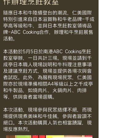
作辦理烹飪教室
隨應日本和牛陸續登台的潮流，仁美國際
特別引進來自日本滋賀縣和牛老品牌-千成
亭高等級和牛，並與日本烹飪教室領導品
牌-ABC Cooking合作，辦理和牛烹飪展售
活動。
本活動於5月5日於南港ABC Cooking烹飪
教室舉辦，一日共計三場。現場並請到千
成亭日本職人現場說明和牛料理注意事項
及建議烹飪方式，現場並提供各場次與會
者試吃。此外，為服務現場民眾，仁美國
際亦於現場準備相關A4等級以上之千成亭
和牛製品，如燒肉片、火鍋肉片、肉排
等，供與會者當場選購。
本次活動，現場參與民眾絡繹不絕，而現
場提供現煮美味和牛佳餚，參與者皆讚不
絕口。本次活動購買人氣也相當踴躍，現
場反應熱烈。