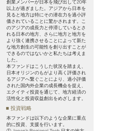
創業メンバーが日本を飛び出して20年
以上が過ぎました。アジアから日本を
見ると地方は特にその潜在力を過小評
価されていることに驚かされます。こ
のアジアの成長力と停滞しているとさ
れる日本の地方、さらに地方と地方を
より強く連携させることによって新た
な地方創生の可能性を創り出すことが
できるのではないかと私たちは考えま
した。
本ファンドはこうした状況を踏まえ、
日本オリジンのもがより高く評価され
るアジアへ繋ぐことにより、過小評価
された国内外企業の成長機会を捉え、
エクイティ投資を通じて、地方経済の
活性化と投資収益創出をめざします。
■ 投資戦略
本ファンドは以下のような企業に重点
的に投資、支援を行います。
① Japan’s Regional Tech 日本の地方