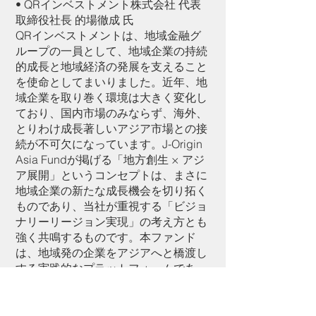
• QRインベストメント株式会社 代表
取締役社長 的場徹成 氏
QRインベストメントは、地域金融グ
ループの一員として、地域企業の持続
的成長と地域経済の発展を支えること
を使命としてまいりました。近年、地
域企業を取り巻く環境は大きく変化し
ており、国内市場のみならず、海外、
とりわけ成長著しいアジア市場との接
続が不可欠になっています。J-Origin
Asia Fundが掲げる「地方創生 × アジ
ア展開」というコンセプトは、まさに
地域企業の新たな成長機会を切り拓く
ものであり、当社が重視する「ビジョ
ナリーリージョン実現」の考え方とも
強く共鳴するものです。本ファンド
は、地域発の企業をアジアへと橋渡し
する実践的なプラットフォームであ
り、投資のみならず経営支援・ネット
ワーク支援を通じて、企業価値向上を
図る点に大きな意義があります。QR