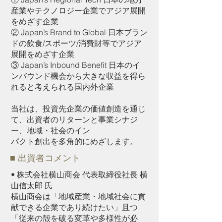
産業やテクノロジー企業でアジア展開
をめざす企業
② Japan’s Brand to Global 日本ブラン
ドの飲食/スポーツ/消費財等でアジア
展開をめざす企業
③ Japan’s Inbound Benefit 日本のイ
ンバウンド機会から大きな収益を得ら
れると考えられる国内外企業
当社は、投資先企業の価値創造を通じ
て、出資者のリターンと事業シナジ
ー、地域・社会のイン
パクト創出を多角的にめざします。
■ 出資者コメント
• 株式会社横山商会 代表取締役社長 横
山信太郎 氏
横山商会は「地域産業・地域社会に貢
献できる企業であり続けたい」且つ
「従来の殻を破る変革や多様性が必