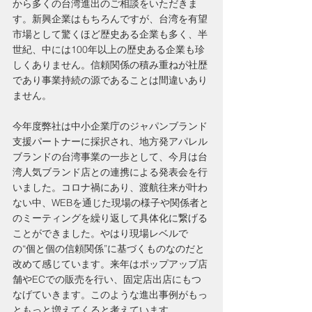
から多くの台湾進出のご相談をいただきま
す。新興企業はもちろんですが、台湾を有望
市場として驚くほど歴史ある企業も多く、半
世紀、中には100年以上の歴史ある企業も珍
しくありません。信頼関係の積み重ねが社歴
であり事業持続の源であることは間違いあり
ません。
今年度弊社は中小企業庁のジャパンブランド
支援パートナーに採択され、地方発アパレル
ブランドの台湾事業の一歩として、今月は台
湾人気ブランド店との連携による発表会を行
いました。コロナ禍にあり、渡航往来が叶わ
ない中、WEBを通じた現場の様子や関係者と
のミーティングを繰り返して具体化に繋げる
ことができました。やはり現場レベルで
の“個と個の信頼関係”に基づくものなのだと
改めて感じています。来年はポップアップ店
舗やECでの販売を行い、固定店出店にもつ
なげていきます。このような進出事例がもっ
ともっと増えてくると考えています。