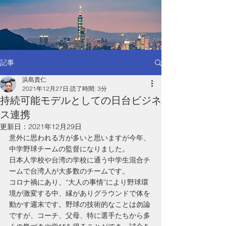
記事
浜島貴仁
2021年12月27日
読了時間: 3分
持続可能モデルとしての日台ビジネ
ス連携
更新日：
2021年12月29日
意外に思われる方が多いと思いますが今年、
中学野球チームの監督になりました。
日本人学校や台湾の学校に通う中学生混合チ
ームで台湾人が大多数のチームです。
コロナ禍にあり、“大人の事情”により野球環
境が激変する中、縁がありグラウンドで体を
動かす週末です。野球の技術的なことは勿論
ですが、コーチ、父母、特に選手たちから多